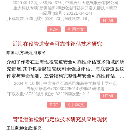
成了适合于鄯善老油区压驱工艺的最优施工方案参数。根
2020 年 12 期 v.36;No.376 ; 中国石油天然气股份有限公司
重大科技专项“新疆油田和吐哈油田勘探开发关键技术研究
据最优压驱工艺方案对2口停产待报废井采取先驱油补能
与应用”(编号：2012E-34-14)
后加砂压裂的工艺,开采效果明显,证实了压驱工艺可提高
[下载次数: 929 ]
[被引频次: 23 ]
[阅读次数: 19 ]
HTML
采收率,为难动用的三类油层开发井提升开发效果提供了
PDF
引用本文
新的技术思路。
近海在役管道安全可靠性评估技术研究
陈国明,方华灿,潘东民
介绍了作者在近海现役管道安全可靠性评估技术领域的研
究进展,其中包括腐蚀管线剩余强度评估、海底管道裂纹
评定与寿命预测、立管结构完整性与安全可靠性评估、海
底管线管跨段涡激振动下疲劳可靠性的精细评估和近海在
2004 年 10 期 ; 中国海洋石油总司和高等学校博士学科点
专项科研基金(20030425014)资助科研课题
役管道安全评估软件系统开发等。
[下载次数: 872 ]
[被引频次: 32 ]
[阅读次数: 21 ]
HTML
PDF
引用本文
管道泄漏检测与定位技术研究及应用现状
王佳豪;柳文欣;杨奕;