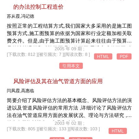
的办法控制工程造价
苏从霞,冯记德
按照正常的工程结算方式,我们国家大多采用的是施工图
预算方式,施工图预算的依据为国家和行业定额加相关取
费文件。但是,由于施工图预算计算起来往往由于预算人
员的计算误差和对施工图理解的不同,思维方式的不同,造
2005 年 09 期 ;
[下载次数: 812 ]
[被引频次: 7 ]
[阅读次数: 8 ]
成建设单位和施工单位计算的结果误差较大,给工程结算
HTML
PDF
造成较大的麻烦。为了解决这一问题,作者在多年从事工
引用本文
程概预算经验的基础上,提出对工程结算的方式进行改
革。采用变乙方作施工图预算为甲方作预算的办法,在工
风险评估及其在油气管道方面的应用
程结算中对于规范项目按照国际上通用的做法─工程量清
闫凤霞,高惠临
单计价的办法。在具体项目上要灵活运用甲方施工图预算
和工程量清单计价的特点,将二者有机的结合在一起,对有
简要介绍了风险评估方法的基本概念、风险评估方法的演
效确定和控制工程造价具有重要的意义。
进以及管道风险评估的常用方法 ,详细讨论了风险评估方
法在油气管道应用方面的发展状况、理论与方法研究 ,并
结合有关资料提出了意见和建议
2003 年 02 期 ;
[下载次数: 805 ]
[被引频次: 133 ]
[阅读次数: 103 ]
HTML