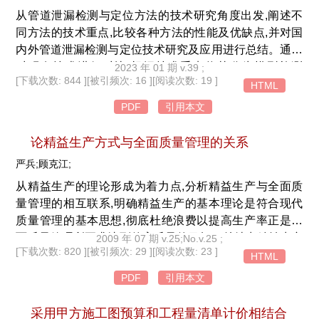
从管道泄漏检测与定位方法的技术研究角度出发,阐述不
同方法的技术重点,比较各种方法的性能及优缺点,并对国
内外管道泄漏检测与定位技术研究及应用进行总结。通过
对现有技术进行对比,根据技术重点将其分为模型检测
2023 年 01 期 v.39 ;
[下载次数: 844 ]
[被引频次: 16 ]
[阅读次数: 19 ]
法、信号检测法和模式识别检测法,分析各自技术缺陷和
HTML
研究的现状与不足,并对其国内外应用现状进行阐述，总
PDF
引用本文
结技术的更新和实际应用中仍存在较大差距原因。提出现
有泄漏检测及定位技术重点在于相关泄漏数据地采集、分
论精益生产方式与全面质量管理的关系
析和处理,实际应用效果受制于现场数据条件。研究对推
严兵;顾克江;
动管道泄漏检测与定位技术实际应用有一定的借鉴意义。
从精益生产的理论形成为着力点,分析精益生产与全面质
量管理的相互联系,明确精益生产的基本理论是符合现代
质量管理的基本思想,彻底杜绝浪费以提高生产率正是全
面质量管理所要求达到的高质量的目标。总结出精益生产
2009 年 07 期 v.25;No.v.25 ;
[下载次数: 820 ]
[被引频次: 29 ]
[阅读次数: 23 ]
必须以全面质量管理基本思想为指导,没有全面质量管理
HTML
的基本理论指导就不可能创造出真正的精益生产方式,也
PDF
引用本文
就无法实现企业的创新与发展,最终将会被市场所淘汰。
采用甲方施工图预算和工程量清单计价相结合