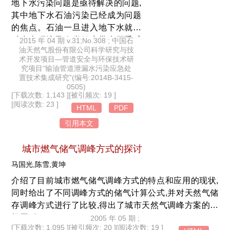
地下水污染问题是亟待解决的问题,
其中地下水石油污染已经成为问题
的焦点。石油一旦进入地下水就会
对生态环境及人类健康带来严重威
2015 年 04 期 v.31;No.308 ; 中国石
油天然气股份有限公司科学研究与技
胁,因而此类场地的治理及修复必须
术开发项目—管道安全与环保技术研
得到重视。考虑到国内对于地下水
究项目“输油管道泄漏水污染应急处
石油污染场地修复技术的应用还不
置技术集成研究”(编号:2014B-3415-
0505)
是很普遍、对修复技术的掌握还不
[下载次数: 1,143 ]
[被引频次: 19 ]
是很熟练,通过对国内外文献的调研,
[阅读次数: 23 ]
HTML
PDF
整合了国内外各种地下水石油污染
引用本文
修复技术,分析汇总了各种修复技术
的特点、适用范围及评价参数,对我
城市燃气储气调峰方式的探讨
国地下水石油污染修复提出了建
议。
马国光,陈雪,黄坤
介绍了目前城市燃气储气调峰方式的特点和应用的现状,
同时给出了不同调峰方式的储气计算公式,并对天然气储
存调峰方式进行了比较,得出了城市天然气调峰方案的选
择原则。
2005 年 05 期 ;
[下载次数: 1,095 ]
[被引频次: 20 ]
[阅读次数: 19 ]