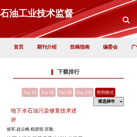
石油工业技术监督
首页
期刊介绍
投稿指南
编委会
广
下载排行
Top 10
Top 30
Top 50
Top 100
简明模式
地下水石油污染修复技术述
评
侯军;赵云峰;税碧垣;宫敬;