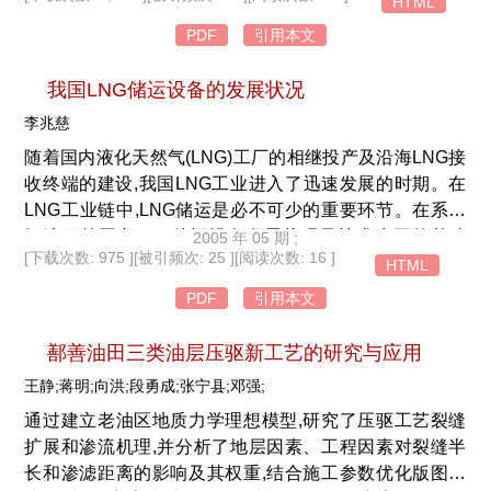
HTML
PDF
引用本文
我国LNG储运设备的发展状况
李兆慈
随着国内液化天然气(LNG)工厂的相继投产及沿海LNG接
收终端的建设,我国LNG工业进入了迅速发展的时期。在
LNG工业链中,LNG储运是必不可少的重要环节。在系统
阐述目前国内LNG储运设备发展状况及技术水平的基础
2005 年 05 期 ;
[下载次数: 975 ]
[被引频次: 25 ]
[阅读次数: 16 ]
上,指出各类LNG储运设备的设计中应注意的关键问题,以
HTML
及我国LNG储运设备发展中需要进一步研究的问题。
PDF
引用本文
鄯善油田三类油层压驱新工艺的研究与应用
王静;蒋明;向洪;段勇成;张宁县;邓强;
通过建立老油区地质力学理想模型,研究了压驱工艺裂缝
扩展和渗流机理,并分析了地层因素、工程因素对裂缝半
长和渗滤距离的影响及其权重,结合施工参数优化版图形