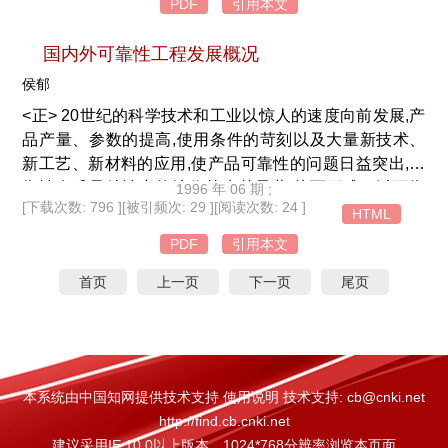
PDF
引用本文
国内外可靠性工程发展概况
侯郁
<正> 20世纪的科学技术和工业以惊人的速度向前发展,产
品产量、参数的提高,使用条件的苛刻以及大量新技术、
新工艺、新材料的应用,使产品可靠性的问题日益突出,可
靠性在质量特性中的地位越来越显著,从而形成了以可靠
1996 年 06 期 ;
[下载次数: 796 ]
[被引频次: 29 ]
[阅读次数: 24 ]
性为核心的现代质量观念。 可靠性工程技术是为了适应
HTML
产品的高可靠性要求而发展起来的新兴学科,是一门综合
PDF
引用本文
了众多学科成果以解决可靠性为出发点的边缘学科。 从
首页
上一页
下一页
尾页
工程应用的角度出发,可靠性技术可分为可靠性设计、可
靠性试验、制造可靠性、使用可靠性以及可靠性管理等。
国外可靠性工程的形成和发展大体经历了4个
本系统由中国知网提供技术支持 使用说明 技术支持: cb@cnki.net
http://find.cb.cnki.net
建议采用IE 10.0以上版本，1024*768分辨率浏览本页面