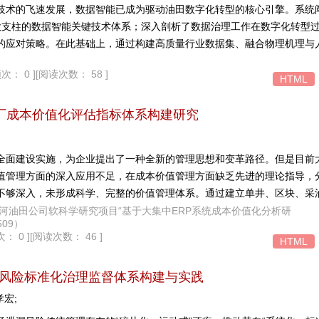
技术的飞速发展，数据智能已成为驱动油田数字化转型的核心引擎。系统
大支柱的数据智能关键技术体系；深入剖析了数据治理工作在数字化转型
的应对策略。在此基础上，通过构建高质量行业数据集、融合物理机理与
模型，以及构建勘探开发全链条业务智能化应用场景，赋能企业高质量发
次： 0 ]
[阅读次数： 58 ]
实践参考。
HTML
油厂成本价值化评估指标体系构建研究
的全面建设实施，为企业提出了一种全新的管理思想和变革路径。但是目前大
值管理方面的深入应用不足，在成本价值管理方面缺乏先进的理论指导，
不够深入，未形成科学、完整的价值管理体系。通过建立单井、区块、采
据评估结果，针对不同层面的成本管控对象进行成本价值化评估，有助于
.42 ; 辽河油田公司软科学研究项目“基于大集中ERP系统成本价值化分析研
09）
行成本精细化管控以及绩效考核和管理对标。
： 0 ]
[阅读次数： 46 ]
HTML
风险标准化治理监督体系构建与实践
孝宏;