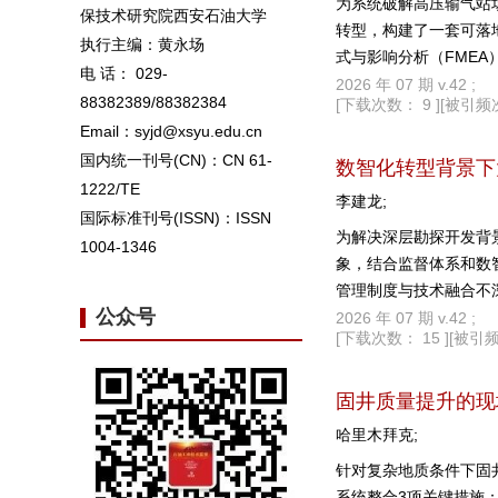
为系统破解高压输气站
保技术研究院西安石油大学
转型，构建了一套可落
执行主编：黄永场
式与影响分析（FMEA
电 话： 029-
管理机制；在架构上，
2026 年 07 期 v.42 ;
88382389/88382384
[下载次数： 9 ]
[被引频次
化监督内容框架，明确了
Email：syjd@xsyu.edu.cn
主线，将分类框架中的
国内统一刊号(CN)：CN 61-
体系通过开发标准化电
数智化转型背景下
1222/TE
具体行动。初步应用表
李建龙;
水平提供了系统性解决
国际标准刊号(ISSN)：ISSN
为解决深层勘探开发背
1004-1346
象，结合监督体系和数
管理制度与技术融合不
公众号
数智化平台迭代升级、
2026 年 07 期 v.42 ;
[下载次数： 15 ]
[被引频
监督体系是提高监督效
复杂工况与高管控需求
固井质量提升的现
哈里木拜克;
针对复杂地质条件下固
系统整合3项关键措施：