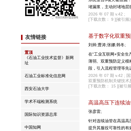
堵漏浆，主动封堵地层
坦A油田盐上浅层10口
2026 年 07 期 v.42 ;
[下载次数： 9 ]
[被引频次
对提升22.5%；层间
重塑固井作业的物理边
基于数字化双重预
友情链接
刘帅;曹涛;张娜;韩冬;
置顶
在“工业互联网+安全
《石油工业技术监督》新网
薄弱、双重预防定义模
址
段，引入流程管理等先
两个流程，打通数据壁
2026 年 07 期 v
石油工业标准化信息网
双重预防机制关键技术及数
据，实现智能化预警，
[下载次数： 15 ]
[被引频
西安石油大学
能化预警，形成了“流
业提供了可借鉴的实践
学术不端检测系统
高温高压下连续油
张彦雷;
国际知识资源总库
针对连续油管在高温高
中国知网
提升其服役可靠性的有效