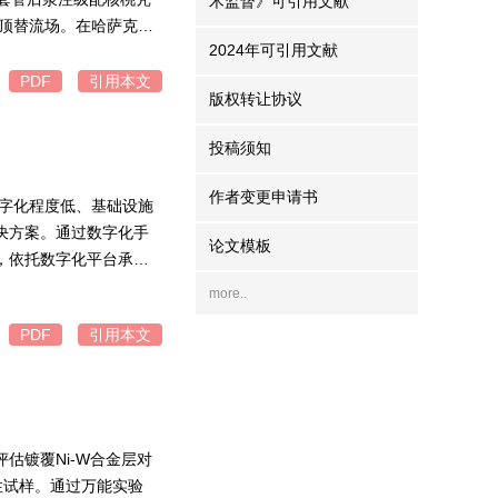
术监督》可引用文献
化顶替流场。在哈萨克斯
2024年可引用文献
常规方法（约70%）绝
-扰动”的协同闭环，系统
PDF
引用本文
版权转让协议
程范式。
投稿须知
作者变更申请书
数字化程度低、基础设施
决方案。通过数字化手
论文模板
，依托数字化平台承载
进行承载，拉通相关数
more..
险隐患数据的联动与智
PDF
引用本文
行质量与效率，为同类企
估镀覆Ni-W合金层对
性试样。通过万能实验