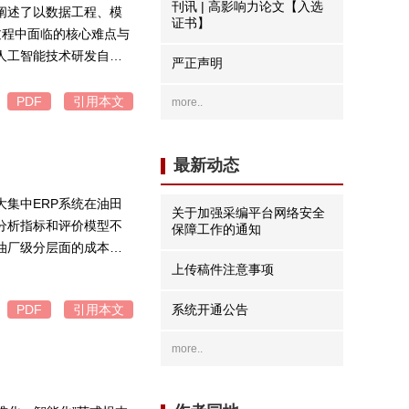
刊讯 | 高影响力论文【入选
阐述了以数据工程、模
证书】
过程中面临的核心难点与
人工智能技术研发自主
严正声明
展的实践方案，可为油
PDF
引用本文
more..
最新动态
集中ERP系统在油田
关于加强采编平台网络安全
分析指标和评价模型不
保障工作的通知
油厂级分层面的成本价
采油厂确定生产经营决
上传稿件注意事项
PDF
引用本文
系统开通公告
more..