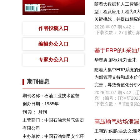
随着大数据和人工智能
型工程及应用工程为3
关键挑战，并提出相应
可控的多模态、多尺寸
2026 年 07 期 v.42 ;
作者投稿入口
[下载次数： 27 ]
[被引频
田企业提供理论指导与
编辑办公入口
基于ERP的L采
专家办公入口
华志勇;郝秋娟;刘金才;
随着大集中ERP系统
内部管理支持和成本价
期刊信息
完善，导致价值化分析
值化评估指标体系，根
2026 年 07 期 v
期刊名称：石油工业技术监督
究”（编号：辽油研2025
策、开发优化方案，进
创办日期：1985年
[下载次数： 8 ]
[被引频次
刊 期： 月刊
主管部门：中国石油天然气集团
高压输气站场泄漏
有限公司
王朝辉;侯鹏;吴念文;谢
主办单位：中国石油集团安全环