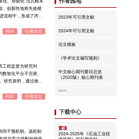
作者园地
准化、智能化”范式根本
础，创新性地将失效模
改进流程中，形成了闭环
2023年可引用文献
环境4大风险类别的标准
”监督机制，该机制作为
2024年可引用文献
PDF
引用本文
度监督”的有机统一。该
论文模板
化为可操作、可验证的
变，为提升站场本质安全
《学术论文编写规则》
筒工程监督为研究对
中文核心期刊要目总览
的数智化平台不完善、
（2020版）核心期刊表
径。研究表明，通过推进
防+技防”的现代化立体
more..
，适配深层勘探开发的
PDF
引用本文
下载中心
置顶
协同干预机制。该机制
2024-2025年《石油工业技
下套管后泵注级配核桃壳