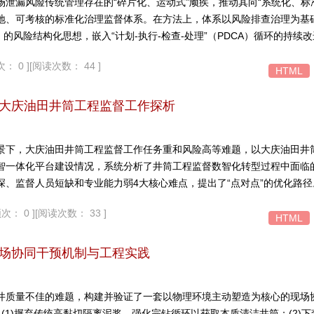
场泄漏风险传统管理存在的“碎片化、运动式”顽疾，推动其向“系统化、标
地、可考核的标准化治理监督体系。在方法上，体系以风险排查治理为基
）的风险结构化思想，嵌入“计划-执行-检查-处理”（PDCA）循环的持续
体系的核心构成包括：建立了覆盖工艺设备、仪表控制、电气防爆及结构
： 0 ]
[阅读次数： 44 ]
监督靶向；提出了贯通“设计源头-过程控制-应急准备”全链条的“穿透式
HTML
具体要求深度植入各业务环节。二者协同，实现了从“监督什么”到“如何深
子排查清单、融合激光甲烷云台与智能巡检等数字化工具，将抽象标准转
大庆油田井筒工程监督工作探析
明，该体系能有效驱动风险管理从“被动应对”向“主动预防、过程受控”转
方案。
景下，大庆油田井筒工程监督工作任务重和风险高等难题，以大庆油田井
智一体化平台建设情况，系统分析了井筒工程监督数智化转型过程中面临
深、监督人员短缺和专业能力弱4大核心难点，提出了“点对点”的优化路
深化制度与技术融合、补齐监督人员缺口、强化能力培训等工作，构建“人
次： 0 ]
[阅读次数： 33 ]
能的关键，助力大庆油田井筒工程监督实现数智化、标准化、规范化转型
HTML
，筑牢安全防线。
场协同干预机制与工程实践
井质量不佳的难题，构建并验证了一套以物理环境主动塑造为核心的现场
(1)摒弃传统高黏切隔离泥浆，强化完钻循环以获取本质清洁井筒；(2)