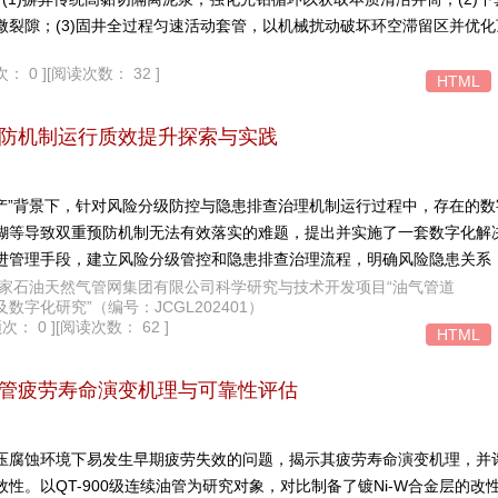
微裂隙；(3)固井全过程匀速活动套管，以机械扰动破坏环空滞留区并优
井的实践表明：固井优质段（CBL<20%）平均占比达92.5%，较区块历史
： 0 ]
[阅读次数： 32 ]
封隔合格率达100%；单井综合成本降低约8.3万元。该机制通过“清洁-封堵
HTML
界条件，为应对窄压力窗口、微裂隙发育等地层挑战提供了经济高效的工
防机制运行质效提升探索与实践
生产”背景下，针对风险分级防控与隐患排查治理机制运行过程中，存在的
糊等导致双重预防机制无法有效落实的难题，提出并实施了一套数字化解
进管理手段，建立风险分级管控和隐患排查治理流程，明确风险隐患关系
垒，实现智能化预警。结果表明：在流程建设的基础上，通过数字化平台
.42 ; 国家石油天然气管网集团有限公司科学研究与技术开发项目“油气管道
字化研究”（编号：JCGL202401）
进一步提升双重预防机制运行质效。应用结果表明，该平台成功实现了风
次： 0 ]
[阅读次数： 62 ]
HTML
程驱动、平台承载、数据赋能”的闭环管理，切实提升了双重预防机制的运
路径。
管疲劳寿命演变机理与可靠性评估
压腐蚀环境下易发生早期疲劳失效的问题，揭示其疲劳寿命演变机理，并评
性。以QT-900级连续油管为研究对象，对比制备了镀Ni-W合金层的改