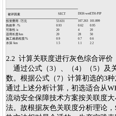
DEH-wet
ETH-PIP
SECT
被评因素
107.263
101.899
投资费用 /万元
53.631
热效率 /%
0.93
0.62
0.95
可靠性 /a
20
4
20
适用长度/km
20
28
50
施工难易程度/%
0.9
0.7
0.6
水深 /km
1.5
1.1
2.2
2.2
计算关联度进行灰色综合评价
通过公式（3）、（4）（5）及
数。根据公式（7）计算初选的3
通过上述分析计算，
初选适合从WH
流动安全保障技术方案按关联度大小依次为
法。故根据灰色关联度分析理论，